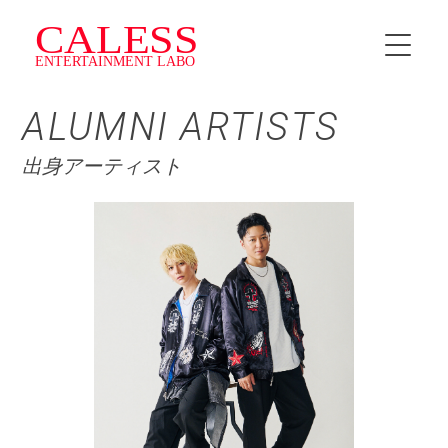
ALUMNI ARTISTS
HOME
出身アーティスト
INSTRUCTOR
SCHEDULE
料金・プラン
CALESS Jr.
TOPICS
NEWS