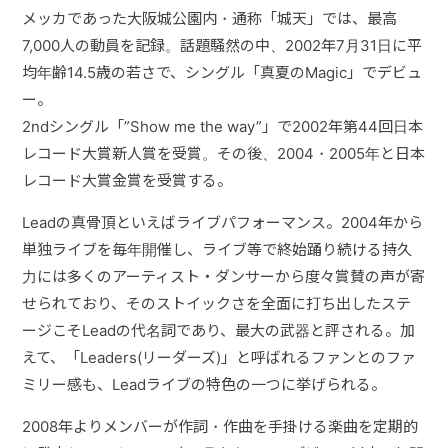
メッカであった大阪城公園内・通称「城天」では、最高
7,000人の動員を記録。話題騒然の中、2002年7月31日に平
均年齢14.5歳の若さで、シングル「真夏のMagic」でデビュ
ー。
2ndシングル「”Show me the way”」で2002年第44回日本
レコード大賞新人賞を受賞。その後、2004・2005年と日本
レコード大賞金賞を受賞する。
Leadの真骨頂といえばライブパフォーマンス。2004年から
単独ライブを毎年開催し、ライブ等で終始踊り続ける持久
力には多くのアーティスト・ダンサーから度々賞賛の声が寄
せられており、そのストイックさを全面に打ち出したステ
ージこそLeadの代名詞であり、最大の武器と評される。加
えて、「Leaders(リーダーズ)」と呼ばれるファンとのファ
ミリー感も、Leadライブの特色の一つに挙げられる。
2008年よりメンバーが作詞・作曲を手掛ける楽曲を定期的