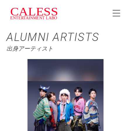
ALUMNI ARTISTS
HOME
出身アーティスト
INSTRUCTOR
SCHEDULE
料金・プラン
CALESS Jr.
TOPICS
NEWS