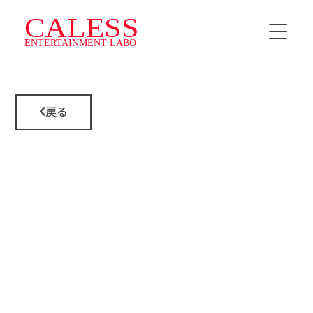
HOME
戻る
INSTRUCTOR
SCHEDULE
料金・プラン
CALESS Jr.
TOPICS
NEWS