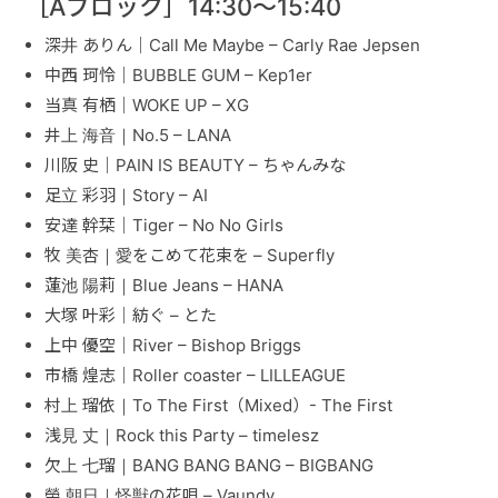
［Aブロック］14:30〜15:40
深井 ありん｜Call Me Maybe – Carly Rae Jepsen
お問い合せ
中西 珂怜｜BUBBLE GUM – Kep1er
ACCESS
当真 有栖｜WOKE UP – XG
井上 海音｜No.5 – LANA
川阪 史｜PAIN IS BEAUTY – ちゃんみな
足立 彩羽｜Story – AI
安達 幹栞｜Tiger – No No Girls
牧 美杏｜愛をこめて花束を – Superfly
蓮池 陽莉｜Blue Jeans – HANA
大塚 叶彩｜紡ぐ – とた
上中 優空｜River – Bishop Briggs
市橋 煌志｜Roller coaster – LILLEAGUE
村上 瑠依｜To The First（Mixed）- The First
浅見 丈｜Rock this Party – timelesz
欠上 七瑠｜BANG BANG BANG – BIGBANG
榮 朝日｜怪獣の花唄 – Vaundy