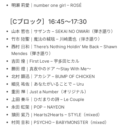
明瀬 莉愛｜number one girl – ROSÉ
［Cブロック］16:45〜17:30
山本 哲也｜サザンカ – SEKAI NO OWARI（弾き語り）
竹市 陸聖｜魔法の絨毯 – 川崎鷹也（弾き語り）
西村 日和｜There’s Nothing Holdin’ Me Back – Shawn
Mendes（弾き語り）
吉田 煌｜First Love – 宇多田ヒカル
勝田 燈｜真夜中のドア ～Stay With Me～
北村 顕迅｜アカシア – BUMP OF CHICKEN
細見 祐佐｜あなたがいることで – Uru
重田 禅｜Just a Number（オリジナル）
上田 奏斗｜ひだまりの詩 – Le Couple
永田 虹架｜POP – NAYEON
猿田 紫乃｜Hearts2Hearts – STYLE（mixed）
村岡 音和｜PSYCHO – BABYMONSTER（mixed）