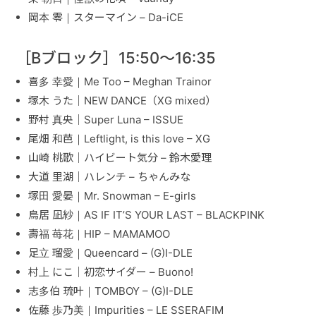
岡本 零｜スターマイン – Da-iCE
［Bブロック］15:50〜16:35
喜多 幸愛｜Me Too – Meghan Trainor
塚木 うた｜NEW DANCE（XG mixed）
野村 真央｜Super Luna – ISSUE
尾畑 和芭｜Leftlight, is this love – XG
山崎 桃歌｜ハイビート気分 – 鈴木愛理
大道 里湖｜ハレンチ – ちゃんみな
塚田 愛晏｜Mr. Snowman – E-girls
鳥居 凪紗｜AS IF IT’S YOUR LAST – BLACKPINK
壽福 苺花｜HIP – MAMAMOO
足立 瑠愛｜Queencard – (G)I-DLE
村上 にこ｜初恋サイダー – Buono!
志多伯 琉叶｜TOMBOY – (G)I-DLE
佐藤 歩乃美｜Impurities – LE SSERAFIM