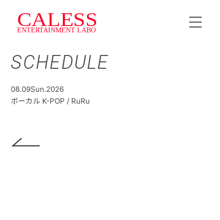
SCHEDULE
HOME
INSTRUCTOR
08.09
Sun.
2026
ボーカル K-POP / RuRu
SCHEDULE
料金・プラン
CALESS Jr.
TOPICS
NEWS