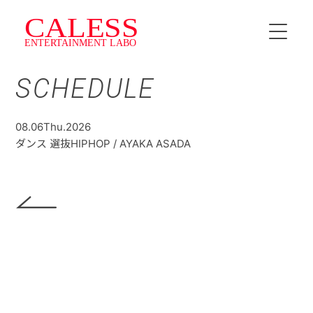
SCHEDULE
HOME
INSTRUCTOR
08.06
Thu.
2026
ダンス 選抜HIPHOP / AYAKA ASADA
SCHEDULE
料金・プラン
CALESS Jr.
TOPICS
NEWS