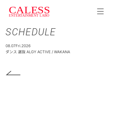
SCHEDULE
HOME
INSTRUCTOR
08.07
Fri.
2026
ダンス 選抜 ALGY ACTIVE / WAKANA
SCHEDULE
料金・プラン
CALESS Jr.
TOPICS
NEWS