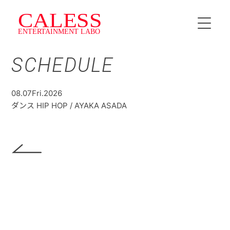
SCHEDULE
HOME
INSTRUCTOR
08.07
Fri.
2026
ダンス HIP HOP / AYAKA ASADA
SCHEDULE
料金・プラン
CALESS Jr.
TOPICS
NEWS